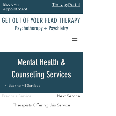
Book An
TherapyPortal
Appointment
GET OUT OF YOUR HEAD THERAPY
Psychotherapy + Psychiatry
Mental Health &
Counseling Services
< Back to All Services
Previous Service
Next Service
Therapists Offering this Service