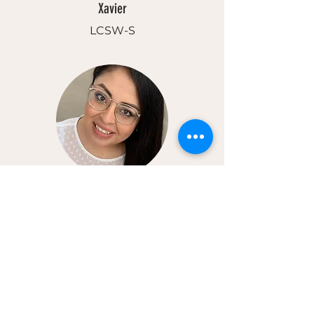
Xavier
LCSW-S
Veronica
LPC
Previous Service
Next Service